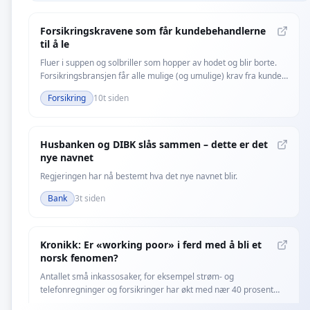
Forsikringskravene som får kundebehandlerne
til å le
Fluer i suppen og solbriller som hopper av hodet og blir borte.
Forsikringsbransjen får alle mulige (og umulige) krav fra kunder
som returnerer fra sommerferie.
Forsikring
10t siden
Husbanken og DIBK slås sammen – dette er det
nye navnet
Regjeringen har nå bestemt hva det nye navnet blir.
Bank
3t siden
Kronikk: Er «working poor» i ferd med å bli et
norsk fenomen?
Antallet små inkassosaker, for eksempel strøm- og
telefonregninger og forsikringer har økt med nær 40 prosent
siden januar 2024, skriver Intrum-sjef Steinar Nielsen.