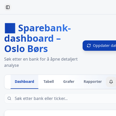
Toggle Sidebar
📊 Sparebank-
dashboard –
Oslo Børs
Oppdater da
Søk etter en bank for å åpne detaljert
analyse
Dashboard
Tabell
Grafer
Rapporter