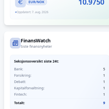
10.9750
EUR
/NOK
Oppdatert:
7. aug. 2026
FinansWatch
Siste finansnyheter
Seksjonsoversikt siste 24t:
Bank
:
5
Forsikring
:
1
Debatt
:
1
Kapitalforvaltning
:
1
Fintech
:
1
Totalt:
9